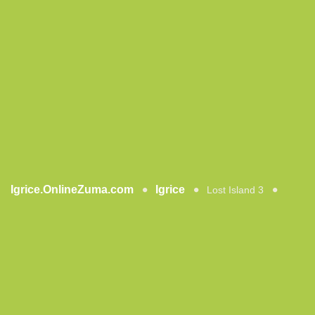
Igrice.OnlineZuma.com
Igrice
Lost Island 3