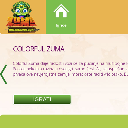
Igrice
COLORFUL ZUMA
ZUMA BOOM
Colorful Zuma daje radost i vozi se za pucanje na multibojne k
Postoji nekoliko razina u ovoj igri: samo šest. Ali, za uspješan 
prvaka ove nevjerojatne zemlje, morat ćete raditi vrlo teško. Bud
IGRATI
IGRATI